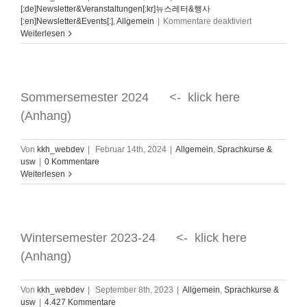
[:de]Newsletter&Veranstaltungen[:kr]뉴스레터&행사
für
[:en]Newsletter&Events[:]
,
Allgemein
|
Kommentare deaktiviert
2024.1~12
Weiterlesen
월
한
인
문
화
Sommersemester 2024 <- klick here
회
(Anhang)
관
뉴
스
Von
kkh_webdev
|
Februar 14th, 2024
|
Allgemein
,
Sprachkurse &
레
usw
|
0 Kommentare
터
Weiterlesen
통
합
본
KKH
Newsletter
Wintersemester 2023-24 <- klick here
2024
(Anhang)
Von
kkh_webdev
|
September 8th, 2023
|
Allgemein
,
Sprachkurse &
usw
|
4.427 Kommentare