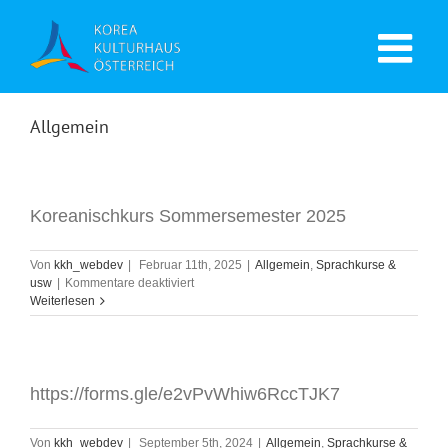
Allgemein
Koreanischkurs Sommersemester 2025
Von
kkh_webdev
|
Februar 11th, 2025
|
Allgemein
,
Sprachkurse &
für
usw
|
Kommentare deaktiviert
Koreanischkurs
Weiterlesen
Sommersemester
2025
https://forms.gle/e2vPvWhiw6RccTJK7
Von
kkh_webdev
|
September 5th, 2024
|
Allgemein
,
Sprachkurse &