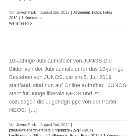
Von
Juwon Park
|
August 2nd, 2019
|
Allgemein
,
Fotos
,
Fotos
2019
|
1 Kommentar
Weiterlesen
JUNOS- Jubiläumsfeier
10-Jährige Jubiläumsfeier von JUNOS Die
Bilder von der Jubiläumsfeier für das 10-jährige
Bestehen von JUNOS, die am 5. Juli 2019
stattfand, sind nun auf Online aufrufbar. JUNOS
steht für Junge liberale NEOS und ist
sozusagen die Jugendgruppe von der Partei
NEOS. [...]
Von
Juwon Park
|
August 2nd, 2019
|
[:de]Newsletter&Veranstaltungen[:kr]뉴스레터&행사
[:en]Newsletter&Events[:]
,
Allgemein
,
Fotos
,
Fotos 2019
|
1 Kommentar