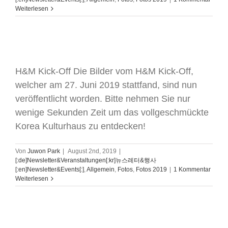
Weiterlesen
H&M Kick-Off
H&M Kick-Off Die Bilder vom H&M Kick-Off,
welcher am 27. Juni 2019 stattfand, sind nun
veröffentlicht worden. Bitte nehmen Sie nur
wenige Sekunden Zeit um das vollgeschmückte
Korea Kulturhaus zu entdecken!
Von
Juwon Park
|
August 2nd, 2019
|
[:de]Newsletter&Veranstaltungen[:kr]뉴스레터&행사
[:en]Newsletter&Events[:]
,
Allgemein
,
Fotos
,
Fotos 2019
|
1 Kommentar
Weiterlesen
Sei Ring-Hai