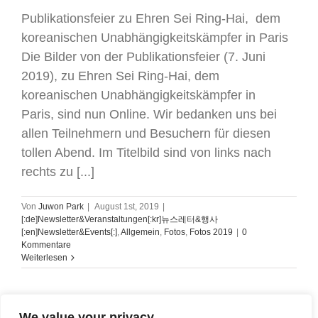
Publikationsfeier zu Ehren Sei Ring-Hai, dem
koreanischen Unabhängigkeitskämpfer in Paris
Die Bilder von der Publikationsfeier (7. Juni
2019), zu Ehren Sei Ring-Hai, dem
koreanischen Unabhängigkeitskämpfer in
Paris, sind nun Online. Wir bedanken uns bei
allen Teilnehmern und Besuchern für diesen
tollen Abend. Im Titelbild sind von links nach
rechts zu [...]
Von
Juwon Park
|
August 1st, 2019
|
[:de]Newsletter&Veranstaltungen[:kr]뉴스레터&행사
[:en]Newsletter&Events[:]
,
Allgemein
,
Fotos
,
Fotos 2019
|
0
Kommentare
Weiterlesen
We value your privacy