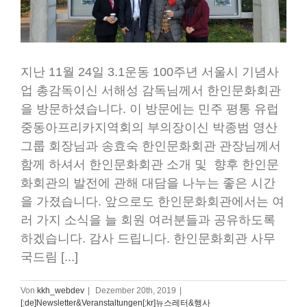
지난 11월 24일 3.1운동 100주년 서울시 기념사
업 총감독이신 서해성 감독님께서 한인문화회관
을 방문하셨습니다. 이 방문에는 민주 평통 유럽
중동아프리카지역회의 부의장이신 박종범 영산
그룹 회장님과 송효숙 한인문화회관 관장님께서
함께 하셔서 한인문화회관 소개 및 향후 한인문
화회관의 발전에 관해 대담을 나누는 좋은 시간
을 가졌습니다. 앞으로도 한인문화회관에서는 여
러 가지 소식을 늘 회원 여러분들과 공유하도록
하겠습니다. 감사 드립니다. 한인문화회관 사무
국드림 [...]
Von
kkh_webdev
|
Dezember 20th, 2019
|
[:de]Newsletter&Veranstaltungen[:kr]뉴스레터&행사