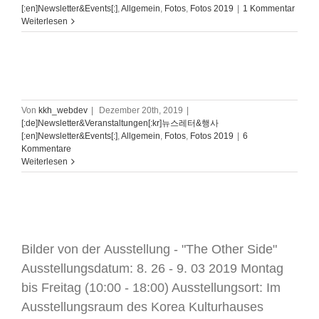
[:en]Newsletter&Events[:]
,
Allgemein
,
Fotos
,
Fotos 2019
|
1 Kommentar
Weiterlesen
안중근 의사 숭모회 유럽본부 출범식
Von
kkh_webdev
|
Dezember 20th, 2019
|
[:de]Newsletter&Veranstaltungen[:kr]뉴스레터&행사
[:en]Newsletter&Events[:]
,
Allgemein
,
Fotos
,
Fotos 2019
|
6
Kommentare
Weiterlesen
Ausstellung – „The Other Side“
Bilder von der Ausstellung - "The Other Side"
Ausstellungsdatum: 8. 26 - 9. 03 2019 Montag
bis Freitag (10:00 - 18:00) Ausstellungsort: Im
Ausstellungsraum des Korea Kulturhauses