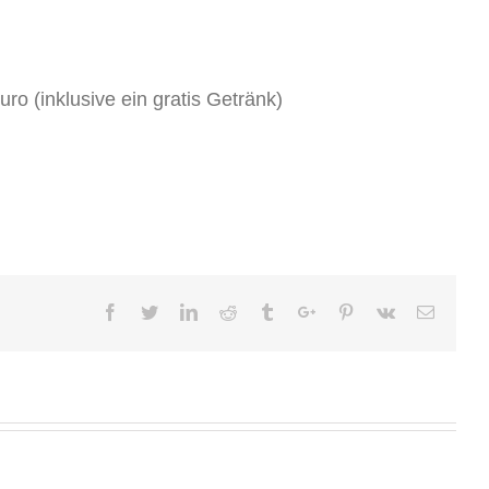
Euro (inklusive ein gratis Getränk)
Facebook
Twitter
Linkedin
Reddit
Tumblr
Google+
Pinterest
Vk
Email