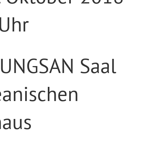
 Uhr
OUNGSAN Saal
eanischen
haus