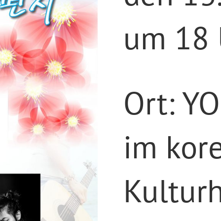
um 18
Ort: Y
im kor
Kultur