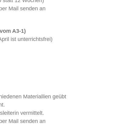
0 statt 12 Wochen)
per Mail senden an
vom A3-1)
il ist unterrichtsfrei)
iedenen Materiallien geübt
t.
eiterin vermittelt.
per Mail senden an