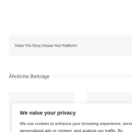
Share This Story, Choose Your Platform!
Ähnliche Beiträge
Koreanisch
Koreanischk
We value your privacy
Wintersemester
Sommersemes
2025
2025
We use cookies to enhance your browsing experience, serv
personalized ads or content, and analyze our traffic. By