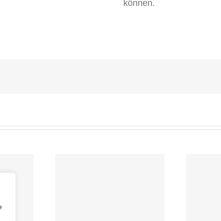
können.
KOREANISCH
202
urs
Wintersemester
화회
ter
2024 im KOREA
e
KULTURHAUS !!!
New