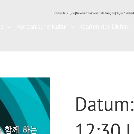
Startseite
/
[:de]Newsletter&Veranstaltungen[:kr]뉴스레터&
us
Koreanische Kultur
Garten der Dichter
Datum: 
12:30 