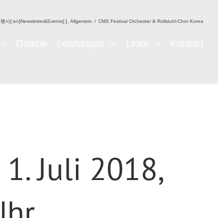
행사[:en]Newsletter&Events[:]
,
Allgemein
/
CMS Festival Orchester & Rollstuhl-Chor Korea
Galerie
Leistungen
Links
Kontakt
1. Juli 2018,
Uhr