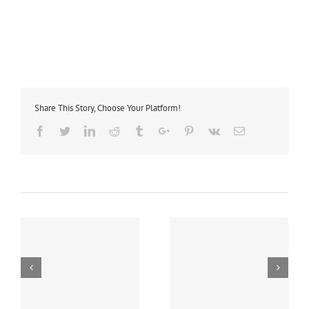
Share This Story, Choose Your Platform!
Facebook
Twitter
Linkedin
Reddit
Tumblr
Google+
Pinterest
Vk
Email
Koreanisch
Koreanischkurs
Wintersemester
Sommersemester
2025
2025