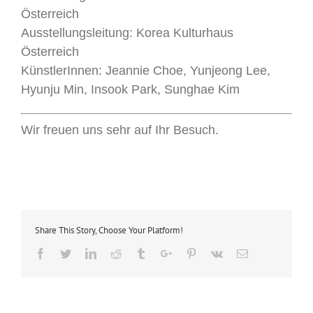
Österreich
Ausstellungsleitung: Korea Kulturhaus
Österreich
KünstlerInnen: Jeannie Choe, Yunjeong Lee,
Hyunju Min, Insook Park, Sunghae Kim
Wir freuen uns sehr auf Ihr Besuch.
Share This Story, Choose Your Platform!
Facebook
Twitter
Linkedin
Reddit
Tumblr
Google+
Pinterest
Vk
Email