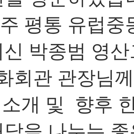
민주 평통 유럽
이신 박종범 영산
화회관 관장님께
소개 및 향후
대담을 나누는 좋