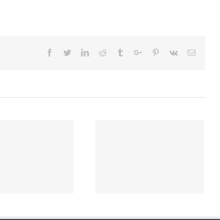
Facebook
Twitter
Linkedin
Reddit
Tumblr
Google+
Pinterest
Vk
Email
4.1~12월 한인문
KOREANISCH
관 뉴스레터 통
Sommersemester
합본 KKH
2024 im KOREA
sletter 2024
KULTURHAUS !!!