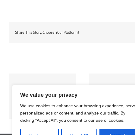
Share This Story, Choose Your Platform!
Koreanisch
Koreanischk
We value your privacy
Wintersemester
Sommersemes
2025
2025
We use cookies to enhance your browsing experience, serv
personalized ads or content, and analyze our traffic. By
clicking "Accept All", you consent to our use of cookies.