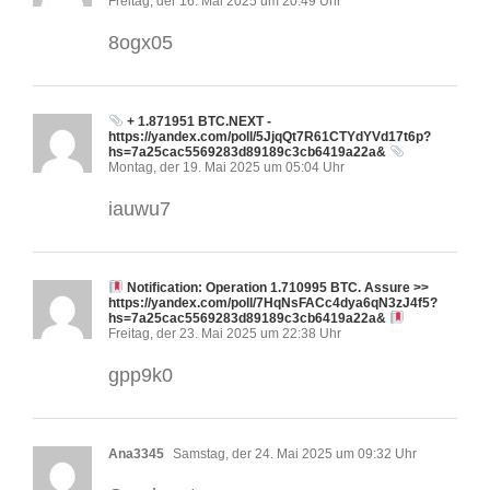
Freitag, der 16. Mai 2025 um 20:49 Uhr
8ogx05
+ 1.871951 BTC.NEXT -
https://yandex.com/poll/5JjqQt7R61CTYdYVd17t6p?
hs=7a25cac5569283d89189c3cb6419a22a&
Montag, der 19. Mai 2025 um 05:04 Uhr
iauwu7
Notification: Operation 1.710995 BTC. Assure >>
https://yandex.com/poll/7HqNsFACc4dya6qN3zJ4f5?
hs=7a25cac5569283d89189c3cb6419a22a&
Freitag, der 23. Mai 2025 um 22:38 Uhr
gpp9k0
Ana3345
Samstag, der 24. Mai 2025 um 09:32 Uhr