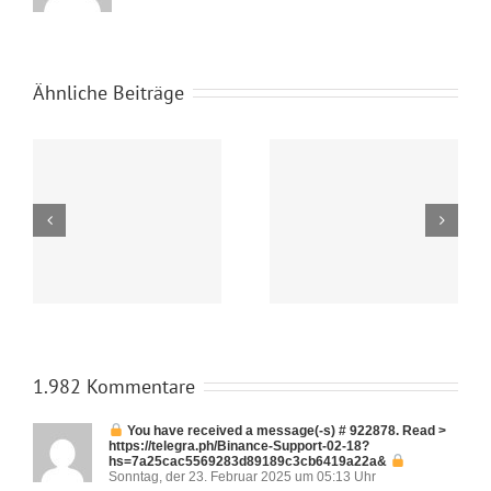
Ähnliche Beiträge
Koreanisch
Koreanischkurs
Wintersemester
Sommersemester
2025
2025
1.982 Kommentare
You have received a message(-s) # 922878. Read >
https://telegra.ph/Binance-Support-02-18?
hs=7a25cac5569283d89189c3cb6419a22a&
Sonntag, der 23. Februar 2025 um 05:13 Uhr