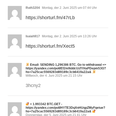
Ruth3204
Montag, der 2. Juni 2025 um 07:44 Uhr
https://shorturl.fm/47rLb
Isaiah917
Montag, der 2. Juni 2025 um 13:26 Uhr
https://shorturl.fm/Xect5
Email- SENDING 1,296386 BTC. Go to withdrawal =>
https://yandex.com/poll/Ef2mNddcUzfYHaPDepm53G?
hs=7a25cac5569283d89189c3cb6419a22a&
Mittwoch, der 4. Juni 2025 um 21:15 Uhr
3hcny2
+ 1.993342 BTC.GET -
https://yandex.com/poll/HYTE3DqXnHUqpZMyFqetue?
hs=7a25cac5569283d89189c3cb6419a22a&
Donnerstag, der 5. Juni 2025 um 21:41 Uhr