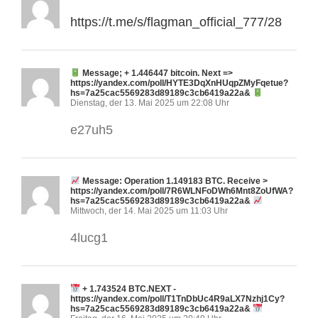
https://t.me/s/flagman_official_777/28
Message; + 1.446447 bitcoin. Next =>
https://yandex.com/poll/HYTE3DqXnHUqpZMyFqetue?
hs=7a25cac5569283d89189c3cb6419a22a&
Dienstag, der 13. Mai 2025 um 22:08 Uhr
e27uh5
Message: Operation 1.149183 BTC. Receive >
https://yandex.com/poll/7R6WLNFoDWh6Mnt8ZoUfWA?
hs=7a25cac5569283d89189c3cb6419a22a&
Mittwoch, der 14. Mai 2025 um 11:03 Uhr
4lucg1
+ 1.743524 BTC.NEXT -
https://yandex.com/poll/T1TnDbUc4R9aLX7Nzhj1Cy?
hs=7a25cac5569283d89189c3cb6419a22a&