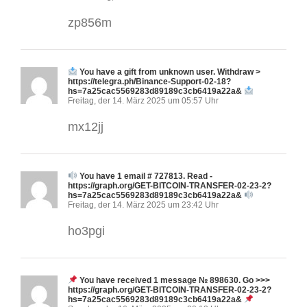
zp856m
You have a gift from unknown user. Withdrаw >
https://telegra.ph/Binance-Support-02-18?
hs=7a25cac5569283d89189c3cb6419a22a&
Freitag, der 14. März 2025 um 05:57 Uhr
mx12jj
You have 1 email # 727813. Read -
https://graph.org/GET-BITCOIN-TRANSFER-02-23-2?
hs=7a25cac5569283d89189c3cb6419a22a&
Freitag, der 14. März 2025 um 23:42 Uhr
ho3pgi
You have received 1 message № 898630. Go >>>
https://graph.org/GET-BITCOIN-TRANSFER-02-23-2?
hs=7a25cac5569283d89189c3cb6419a22a&