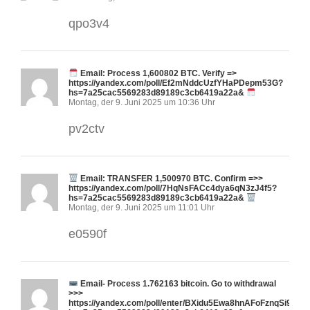
qpo3v4
Email: Process 1,600802 BTC. Verify =>
https://yandex.com/poll/Ef2mNddcUzfYHaPDepm53G?
hs=7a25cac5569283d89189c3cb6419a22a&
Montag, der 9. Juni 2025 um 10:36 Uhr
pv2ctv
Email: TRANSFER 1,500970 BTC. Confirm =>>
https://yandex.com/poll/7HqNsFACc4dya6qN3zJ4f5?
hs=7a25cac5569283d89189c3cb6419a22a&
Montag, der 9. Juni 2025 um 11:01 Uhr
e0590f
Email- Process 1.762163 bitcoin. Go to withdrawal
>>>
https://yandex.com/poll/enter/BXidu5Ewa8hnAFoFznqSi9?