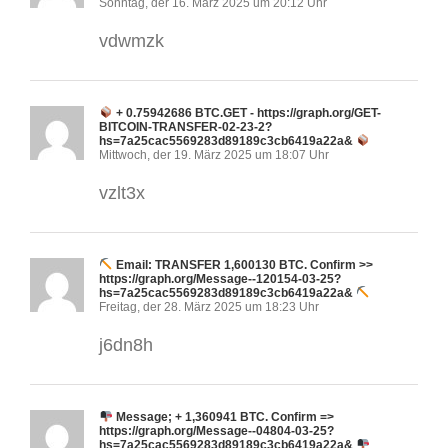
Sonntag, der 16. März 2025 um 20:12 Uhr
vdwmzk
+ 0.75942686 BTC.GET - https://graph.org/GET-
BITCOIN-TRANSFER-02-23-2?
hs=7a25cac5569283d89189c3cb6419a22a&
Mittwoch, der 19. März 2025 um 18:07 Uhr
vzlt3x
Email: TRANSFER 1,600130 BTC. Confirm >>
https://graph.org/Message--120154-03-25?
hs=7a25cac5569283d89189c3cb6419a22a&
Freitag, der 28. März 2025 um 18:23 Uhr
j6dn8h
Message; + 1,360941 BTC. Confirm =>
https://graph.org/Message--04804-03-25?
hs=7a25cac5569283d89189c3cb6419a22a&