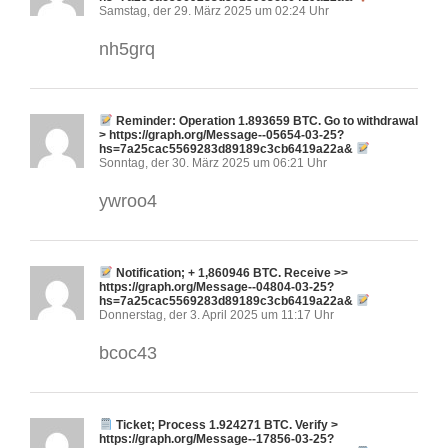
Samstag, der 29. März 2025 um 02:24 Uhr
nh5grq
Reminder: Operation 1.893659 BTC. Go to withdrawal
> https://graph.org/Message--05654-03-25?
hs=7a25cac5569283d89189c3cb6419a22a&
Sonntag, der 30. März 2025 um 06:21 Uhr
ywroo4
Notification; + 1,860946 BTC. Receive >>
https://graph.org/Message--04804-03-25?
hs=7a25cac5569283d89189c3cb6419a22a&
Donnerstag, der 3. April 2025 um 11:17 Uhr
bcoc43
Ticket; Process 1.924271 BTC. Verify >
https://graph.org/Message--17856-03-25?