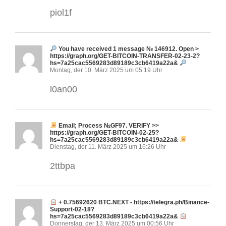
piol1f
You have received 1 message № 146912. Open >
https://graph.org/GET-BITCOIN-TRANSFER-02-23-2?
hs=7a25cac5569283d89189c3cb6419a22a&
Montag, der 10. März 2025 um 05:19 Uhr
l0an00
Email; Process №GF97. VERIFY >>
https://graph.org/GET-BITCOIN-02-25?
hs=7a25cac5569283d89189c3cb6419a22a&
Dienstag, der 11. März 2025 um 16:26 Uhr
2ttbpa
+ 0.75692620 BTC.NEXT - https://telegra.ph/Binance-
Support-02-18?
hs=7a25cac5569283d89189c3cb6419a22a&
Donnerstag, der 13. März 2025 um 00:56 Uhr