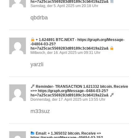
hs=7a25cac5569283d89189c3cb6419a22a&
Samstag, der 5. April 2025 um 20:18 Uhr
qbdrba
+ 1.624891 BTC.NEXT - https://graph.org/Message-
-04804-03-25?
hs=7a25cac5569283d89189c3cb6419a22a&
Mittwoch, der 16. April 2025 um 09:31 Uhr
yarzli
Reminder- TRANSACTION 1.621332 bitcoin. Receive
=>> https://graph.org/Message--0484-03-25?
hs=7a25cac5569283d89189c3cb6419a22a&
Donnerstag, der 17. April 2025 um 13:55 Uhr
m33suz
Email: + 1.365032 bitcoin. Receive =>
https://graph.org/Message--05654-03-25?