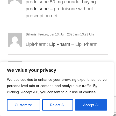
prednisone 50 mg canada:
buying
prednisone
– prednisone without
prescription.net
Billysiz
Freitag, der 13. Juni 2025 um 13:23 Uhr
LipiPharm:
LipiPharm
– Lipi Pharm
JamesDeast
Freitag, der 13. Juni 2025 um 14:53 Uhr
We value your privacy
https://prednipharm.com/#
Predni
Pharm
We use cookies to enhance your browsing experience, serve
personalized ads or content, and analyze our traffic. By
clicking "Accept All", you consent to our use of cookies.
Albertozed
Freitag, der 13. Juni 2025 um 14:56 Uhr
Customize
Reject All
Accept All
Online statin therapy without RX
[url=https://crestorpharm.shop/#]CrestorPha