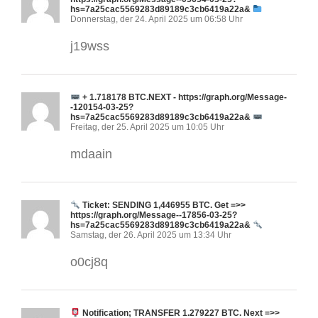
hs=7a25cac5569283d89189c3cb6419a22a&
Donnerstag, der 24. April 2025 um 06:58 Uhr
j19wss
+ 1.718178 BTC.NEXT - https://graph.org/Message-
-120154-03-25?
hs=7a25cac5569283d89189c3cb6419a22a&
Freitag, der 25. April 2025 um 10:05 Uhr
mdaain
Ticket: SENDING 1,446955 BTC. Get =>>
https://graph.org/Message--17856-03-25?
hs=7a25cac5569283d89189c3cb6419a22a&
Samstag, der 26. April 2025 um 13:34 Uhr
o0cj8q
Notification; TRANSFER 1.279227 BTC. Next =>>