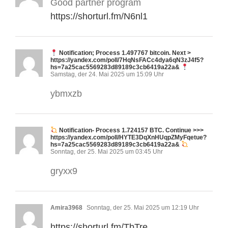
Good partner program
https://shorturl.fm/N6nl1
Notification; Process 1.497767 bitcoin. Next >
https://yandex.com/poll/7HqNsFACc4dya6qN3zJ4f5?
hs=7a25cac5569283d89189c3cb6419a22a&
Samstag, der 24. Mai 2025 um 15:09 Uhr
ybmxzb
Notification- Process 1.724157 BTC. Continue >>>
https://yandex.com/poll/HYTE3DqXnHUqpZMyFqetue?
hs=7a25cac5569283d89189c3cb6419a22a&
Sonntag, der 25. Mai 2025 um 03:45 Uhr
gryxx9
Amira3968
Sonntag, der 25. Mai 2025 um 12:19 Uhr
https://shorturl.fm/TbTre