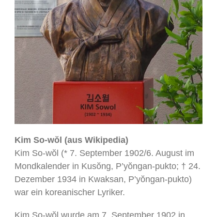
Kim So-wŏl (aus Wikipedia)
Kim So-wŏl (* 7. September 1902/6. August im
Mondkalender in Kusŏng, P’yŏngan-pukto; † 24.
Dezember 1934 in Kwaksan, P’yŏngan-pukto)
war ein koreanischer Lyriker.
Kim So-wŏl wurde am 7. September 1902 in