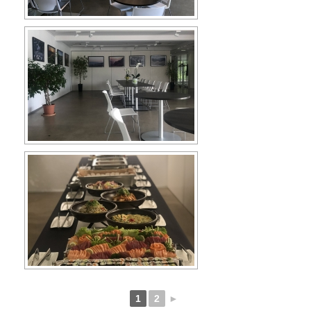
1
2
►