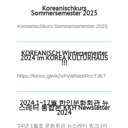
Koreanischkurs
Sommersemester 2025
Koreanischkurs Sommersemester 2025
KOREANISCH Wintersemester
2024 im KOREA KULTURHAUS
!!!
https://forms.gle/e2vPvWhiw6RccTJK7
2024.1~12월 한인문화회관 뉴
스레터 통합본 KKH Newsletter
2024
'24년 1월호 문화회관 뉴스레터 링크 (아