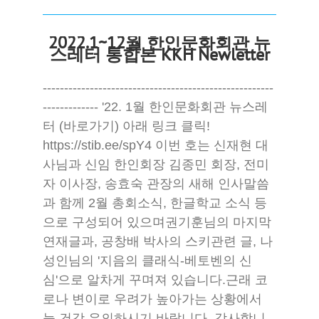
2022.1~12월 한인문화회관 뉴
스레터 통합본 KKH Newletter
------------------------------------------------------
------------- '22. 1월 한인문화회관 뉴스레
터 (바로가기) 아래 링크 클릭!
https://stib.ee/spY4 이번 호는 신재현 대
사님과 신임 한인회장 김종민 회장, 전미
자 이사장, 송효숙 관장의 새해 인사말씀
과 함께 2월 총회소식, 한글학교 소식 등
으로 구성되어 있으며권기훈님의 마지막
연재글과, 공창배 박사의 스키관련 글, 나
성인님의 '지음의 클래식-베토벤의 신
심'으로 알차게 꾸며져 있습니다.근래 코
로나 변이로 우려가 높아가는 상황에서
늘 건강 유의하시기 바랍니다. 감사합니