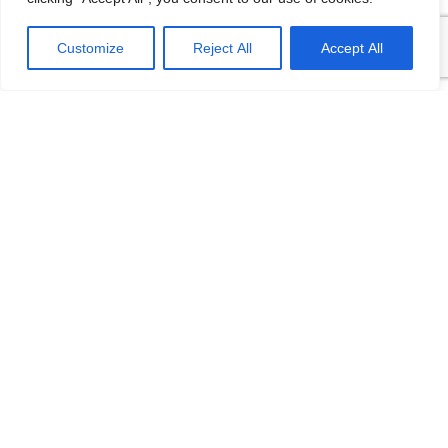
글이오니 모든 여러분의 일독을 권하여
드립니다. -----------------------------------------
Customize
Reject All
Accept All
------------- '21년 2월호 문화회관 뉴스레
터 링크 (아래 클릭!) https://stib.ee/jdy2
존경하는 문화회관 이사회 여러분, 안녕
하십니까? 박상욱 사무국장입니다. '21년
2월 뉴스레터를 전하여 드립니다. 이번호
에는 <2021 온라인 비엔나 한인 신년음악
회>소식과 함께 [...]
KOREANISCHKURS im
WINTERSEMESTER 2021/22
KOREANISCHKURS im
WINTERSEMESTER 2021/22
KOREAKULTURHAUS A1 – 1