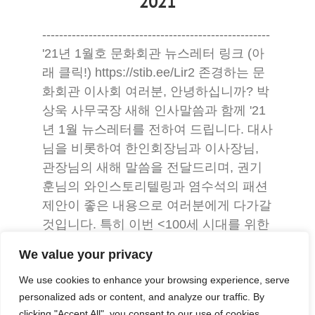
2021
------------------------------------------------------
'21년 1월호 문화회관 뉴스레터 링크 (아
래 클릭!) https://stib.ee/Lir2 존경하는 문
화회관 이사회 여러분, 안녕하십니까? 박
상욱 사무국장 새해 인사말씀과 함께 '21
년 1월 뉴스레터를 전하여 드립니다. 대사
님을 비롯하여 한인회장님과 이사장님,
관장님의 새해 말씀을 전달드리며, 권기
훈님의 와인스토리텔링과 염수석의 패션
제안이 좋은 내용으로 여러분에게 다가갈
것입니다. 특히 이번 <100세 시대를 위한
건강관리> -여행, 그리고 배우기 편을 끝
We value your privacy
으로 공창배 원장께서 한국으로 귀임을
합니다. 마지막편인 만큼 운동 -> 마음관
We use cookies to enhance your browsing experience, serve
personalized ads or content, and analyze our traffic. By
리+건강관리 -> 행복으로 이어지는 좋은
clicking "Accept All", you consent to our use of cookies.