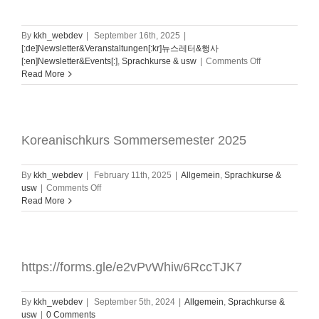
By
kkh_webdev
|
September 16th, 2025
|
[:de]Newsletter&Veranstaltungen[:kr]뉴스레터&행사
on
[:en]Newsletter&Events[:]
,
Sprachkurse & usw
|
Comments Off
Koreanisch
Read More
Wintersemeste
2025
Koreanischkurs Sommersemester 2025
By
kkh_webdev
|
February 11th, 2025
|
Allgemein
,
Sprachkurse &
on
usw
|
Comments Off
Koreanischkurs
Read More
Sommersemester
2025
https://forms.gle/e2vPvWhiw6RccTJK7
By
kkh_webdev
|
September 5th, 2024
|
Allgemein
,
Sprachkurse &
usw
|
0 Comments