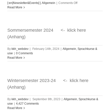
on
[:en]Newsletter&Events[:]
,
Allgemein
|
Comments Off
2024.1~12
Read More
월
한
인
문
화
Sommersemester 2024 <- klick here
회
(Anhang)
관
뉴
스
By
kkh_webdev
|
February 14th, 2024
|
Allgemein
,
Sprachkurse &
레
usw
|
0 Comments
터
Read More
통
합
본
KKH
Newsletter
Wintersemester 2023-24 <- klick here
2024
(Anhang)
By
kkh_webdev
|
September 8th, 2023
|
Allgemein
,
Sprachkurse &
usw
|
4,427 Comments
Read More