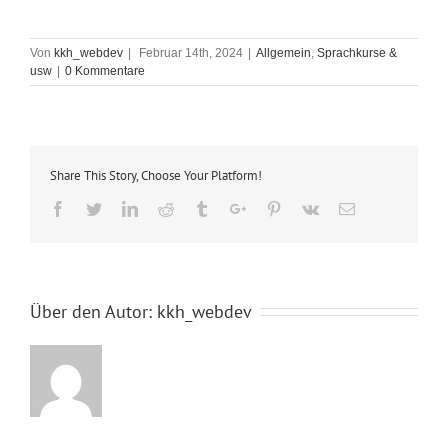
Von
kkh_webdev
|
Februar 14th, 2024
|
Allgemein
,
Sprachkurse &
usw
|
0 Kommentare
Share This Story, Choose Your Platform!
Facebook
Twitter
Linkedin
Reddit
Tumblr
Google+
Pinterest
Vk
Email
Über den Autor:
kkh_webdev