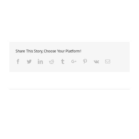
Share This Story, Choose Your Platform!
Facebook
Twitter
Linkedin
Reddit
Tumblr
Google+
Pinterest
Vk
Email